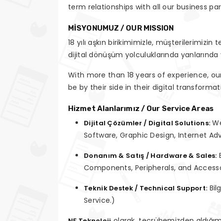
term relationships with all our business par
MİSYONUMUZ / OUR MISSION
18 yılı aşkın birikimimizle, müşterilerimizin 
dijital dönüşüm yolculuklarında yanlarında 
With more than 18 years of experience, ou
be by their side in their digital transforma
Hizmet Alanlarımız / Our Service Areas
We
Dijital Çözümler / Digital Solutions:
Software, Graphic Design, Internet Ad
B
Donanım & Satış / Hardware & Sales:
Components, Peripherals, and Accesso
Bil
Teknik Destek / Technical Support:
Service.)
olarak, tecrübemizden aldığımı
NF Teknoloji