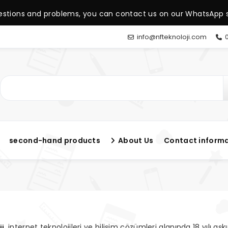
estions and problems, you can contact us on our WhatsApp s
info@nfteknoloji.com
0
second-hand products
About Us
Contact inform
, internet teknolojileri ve bilişim çözümleri alanında 18 yılı a
ji