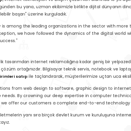
ünden bu yana, uzman ekibimizle birlikte dijital dünyanın dinam
ilir başarı" üzerine kurguladık.
is among the leading organizations in the sector with more t
y
ception, we have followed the dynamics of the digital world wi
success."
fik tasarımdan internet reklamcılığına kadar geniş bir yelpaze
 çözüm ortağınızdır. Bilgisayar teknik servis, notebook ve lapt
ile taçlandırarak, müşterilerimize uçtan uca eksi
rimleri satışı
utions from web design to software, graphic design to internet
re needs. By crowning our deep expertise in computer technica
 we offer our customers a complete end-to-end technology 
letmelerin yanı sıra birçok devlet kurum ve kuruluşuna internet 
ayız.