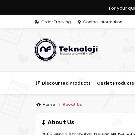
For your qu
Order Tracking
Contact Information
Discounted Products
Outlet Products
Home
About Us
About Us
2005 yılında İstanbul’da kurulan
NF Teknolo