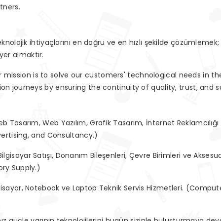
tners.
teknolojik ihtiyaçlarını en doğru ve en hızlı şekilde çözümlemek; k
yer almaktır.
r mission is to solve our customers' technological needs in t
tion journeys by ensuring the continuity of quality, trust, and 
b Tasarım, Web Yazılım, Grafik Tasarım, İnternet Reklamcılığ
vertising, and Consultancy.)
ilgisayar Satışı, Donanım Bileşenleri, Çevre Birimleri ve Akse
ry Supply.)
gisayar, Notebook ve Laptop Teknik Servis Hizmetleri. (Compu
z güçle yarının teknolojilerini bugün sizinle buluşturmaya de