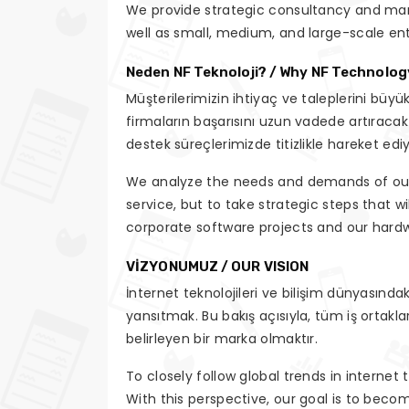
We provide strategic consultancy and mana
well as small, medium, and large-scale ent
Neden NF Teknoloji? / Why NF Technolog
Müşterilerimizin ihtiyaç ve taleplerini büy
firmaların başarısını uzun vadede artıraca
destek süreçlerimizde titizlikle hareket edi
We analyze the needs and demands of our c
service, but to take strategic steps that 
corporate software projects and our hard
VİZYONUMUZ / OUR VISION
İnternet teknolojileri ve bilişim dünyasındak
yansıtmak. Bu bakış açısıyla, tüm iş ortaklar
belirleyen bir marka olmaktır.
To closely follow global trends in internet
With this perspective, our goal is to beco