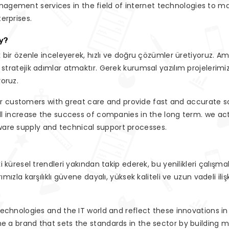
gement services in the field of internet technologies to man
erprises.
y?
ük bir özenle inceleyerek, hızlı ve doğru çözümler üretiyoruz.
k stratejik adımlar atmaktır. Gerek kurumsal yazılım projelerim
yoruz.
ustomers with great care and provide fast and accurate solut
will increase the success of companies in the long term. we ac
ware supply and technical support processes.
i küresel trendleri yakından takip ederek, bu yenilikleri çalışmal
ımızla karşılıklı güvene dayalı, yüksek kaliteli ve uzun vadeli ili
 technologies and the IT world and reflect these innovations in
me a brand that sets the standards in the sector by building m