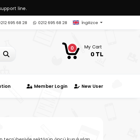
upport line.
212 695 68 28
0212 695 68 28
İngilizce
My Cart
0
0 TL
ation
Member Login
New User
şkın tecrübesiyle sektörün öncü kuruluşları