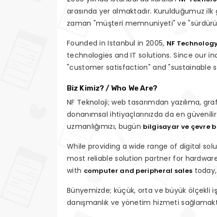
arasında yer almaktadır. Kurulduğumuz ilk g
zaman "müşteri memnuniyeti" ve "sürdürüleb
Founded in Istanbul in 2005,
NF Technolog
technologies and IT solutions. Since our in
"customer satisfaction" and "sustainable 
Biz Kimiz? / Who We Are?
NF Teknoloji; web tasarımdan yazılıma, gra
donanımsal ihtiyaçlarınızda da en güvenilir
uzmanlığımızı, bugün
bilgisayar ve çevre bi
While providing a wide range of digital sol
most reliable solution partner for hardwa
with
today,
computer and peripheral sales
Bünyemizde; küçük, orta ve büyük ölçekli iş
danışmanlık ve yönetim hizmeti sağlamakt